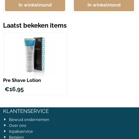
In winkelmand
In winkelmand
Laatst bekeken items
Pre Shave Lotion
€
16,95
KLANTENSERVICE
Bewust ondernemen
Over ons
Inpakservice
Betalen