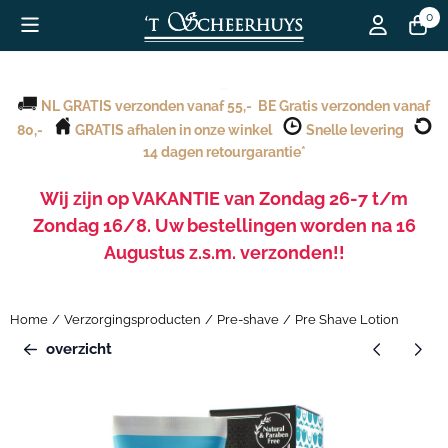
Cookievoorkeuren zijn beschikbaar. Kies instellingen of sta alle c
0
..
NL GRATIS verzonden vanaf 55,- BE Gratis verzonden vanaf
80,-
GRATIS afhalen in onze winkel
Snelle levering
14 dagen retourgarantie*
Wij zijn op VAKANTIE van Zondag 26-7 t/m
Zondag 16/8. Uw bestellingen worden na 16
Augustus z.s.m. verzonden!!
.20252de kerstdag
.
Home
/
Verzorgingsproducten
/
Pre-shave
/
Pre Shave Lotion
overzicht