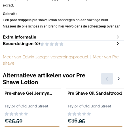
extract.
Gebruik:
Een paar druppels pre shave lotion aanbregen op een vochtige huid.
Masseer de olie lichtjes in en breng hier vervolgens de scheerzeep over aan.
Extra informatie
Beoordelingen (
0
)
Meer van Edwin Jagger, verzorgingsproduct
|
Meer van Pre-
shave
Alternatieve artikelen voor
Pre
Shave Lotion
Pre-shave Gel Jermyn
Pre Shave Oil Sandalwood
Street
Merk:
Merk:
Taylor of Old Bond Street
Taylor of Old Bond Street
Prijs: 25,50
Prijs: 16,95
€25,50
€16,95