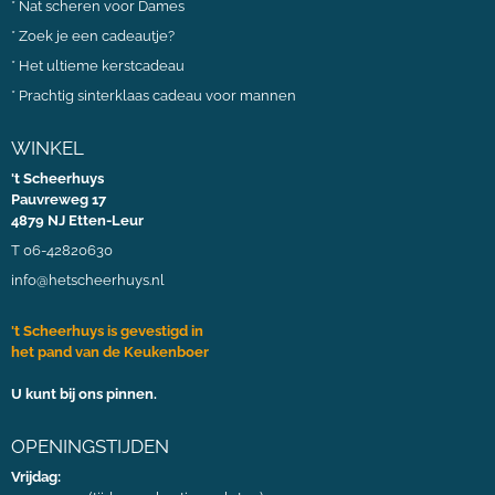
*
Nat scheren voor Dames
*
Zoek je een cadeautje?
*
Het ultieme kerstcadeau
*
Prachtig sinterklaas cadeau voor mannen
WINKEL
't Scheerhuys
Pauvreweg 17
4879 NJ Etten-Leur
T 06-42820630
info@hetscheerhuys.nl
't Scheerhuys is gevestigd in
het pand van de Keukenboer
U kunt bij ons pinnen.
OPENINGSTIJDEN
Vrijdag: