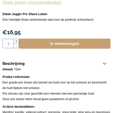
Edwin Jagger, verzorgingsproduct
Edwin Jagger Pre Shave Lotion
Een heerlijke frisse verkoelende start voor de perfecte scheerbeurt.
€
16,95
Aantal
+
In winkelwagen
-
Beschrijving
Inhoud:
75ml
Product informatie:
Een goede pre shave olie bereid uw huid voor op het scheren en beschermt
de huid tijdens het scheren.
Pre shaves zijn zeer geschikt voor mensen met een gevoelige huid.
Deze pre shave lotion bevat geen parabenen of alcohol.
Actieve bestanddelen:
Menthol, kamfer, valkruid extract, glycerine, shea boter, aloë vera en heesmoes