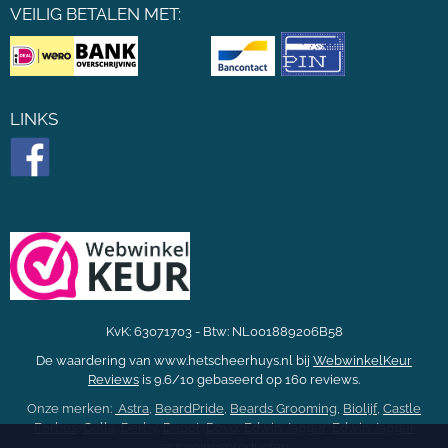
VEILIG BETALEN MET:
LINKS
KvK: 63071703 - Btw: NL001889206B58
De waardering van www.hetscheerhuys.nl bij
WebwinkelKeur
Reviews
is 9.6/10 gebaseerd op 160 reviews.
Onze merken:
Astra
,
BeardPride
,
Beards Grooming
,
Biolijf
,
Castle
Forbes
,
Cella
,
Derby
,
Depot
,
Dovo
,
Edwin Jagger
,
Edwin Jagger
verzorgingsproducten
,