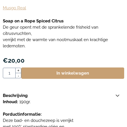
Musgo Real
Soap on a Rope Spiced Citrus
De geur opent met de sprankelende frisheid van
citrusvruchten,
verrijkt met de warmte van nootmuskaat en krachtige
ledernoten.
€
20,00
Aantal
+
In winkelwagen
-
Beschrijving
Inhoud:
190gr.
Porductinformatie:
Deze bad- en douchezeep is verrijkt
met 100% plantaardige oliën en