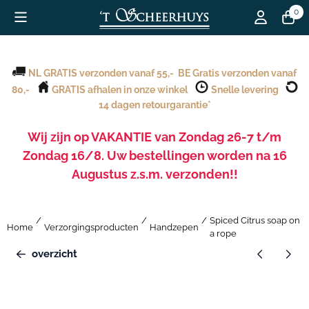
Cookievoorkeuren zijn beschikbaar. Kies instellingen of sta alle c
0
..
NL GRATIS verzonden vanaf 55,- BE Gratis verzonden vanaf
80,-
GRATIS afhalen in onze winkel
Snelle levering
14 dagen retourgarantie*
Wij zijn op VAKANTIE van Zondag 26-7 t/m
Zondag 16/8. Uw bestellingen worden na 16
Augustus z.s.m. verzonden!!
.20252de kerstdag
.
/
/
/
Spiced Citrus soap on
Home
Verzorgingsproducten
Handzepen
a rope
overzicht