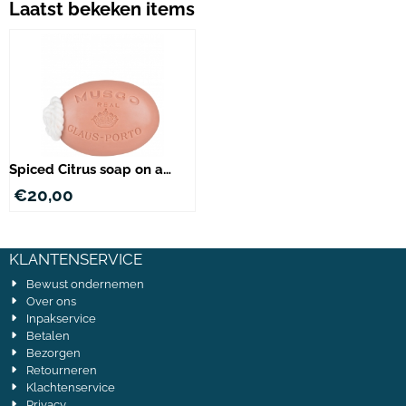
Laatst bekeken items
Spiced Citrus soap on a
rope
€
20,00
KLANTENSERVICE
Bewust ondernemen
Over ons
Inpakservice
Betalen
Bezorgen
Retourneren
Klachtenservice
Privacy