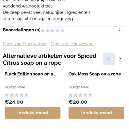
voedend walnootextract.
De zeep bevat veel natuurlijke ingrediënten
afkomstig uit Portuga en omgeving.
Beoordelingen (
0
)
Meer van Musgo Real
|
Meer van Handzepen
Alternatieve artikelen voor
Spiced
Citrus soap on a rope
Black Edition soap on a
Oak Moss Soap on a rope
rope
Merk:
Merk:
Musgo Real
Musgo Real
Prijs: 24,00
Prijs: 20,00
€24,00
€20,00
In winkelmand
In winkelmand