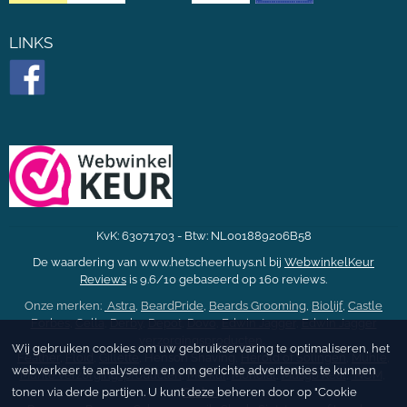
LINKS
KvK: 63071703 - Btw: NL001889206B58
De waardering van www.hetscheerhuys.nl bij
WebwinkelKeur
Reviews
is 9.6/10 gebaseerd op 160 reviews.
Onze merken:
Astra
,
BeardPride
,
Beards Grooming
,
Biolijf
,
Castle
Forbes
,
Cella
,
Derby
,
Depot
,
Dovo
,
Edwin Jagger
,
Edwin Jagger
verzorgingsproducten
,
Wij gebruiken cookies om uw gebruikservaring te optimaliseren, het
Feather
,
Floïd
,
Gillette
, Henson Shaving,
Herold of Solingen
,
Mühle
,
webverkeer te analyseren en om gerichte advertenties te kunnen
Mühle verzorgingsproducten
,
Merkur
,
Mondial
,
Musgo Real
,
NOM
,
Parker
,
tonen via derde partijen. U kunt deze beheren door op "Cookie