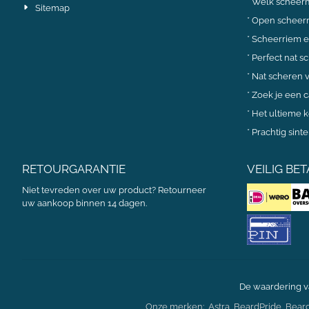
*
Welk scheerme
Sitemap
*
Open scheer
*
Scheerriem e
*
Perfect nat s
*
Nat scheren 
*
Zoek je een 
*
Het ultieme 
*
Prachtig sin
RETOURGARANTIE
VEILIG BET
Niet tevreden over uw product? Retourneer
uw aankoop binnen 14 dagen.
De waardering v
Onze merken:
Astra
,
BeardPride
,
Bear