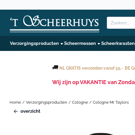
Cookievoorkeuren zijn beschikbaar. Kies instellingen of sta alle c
Zoeken
Verzorgingsproducten
Scheermessen
Scheerkwasten
NL GRATIS verzonden vanaf 55,- BE Gr
Wij zijn op VAKANTIE van Zonda
Home
/
Verzorgingsproducten
/
Cologne
/
Cologne Mr Taylors
overzicht