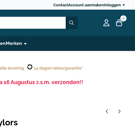
Contact
Account aanmaken
Inloggen
0
gen
Merken
elle levering
14 dagen retourgarantie*
 16 Augustus z.s.m. verzonden!!
ylors