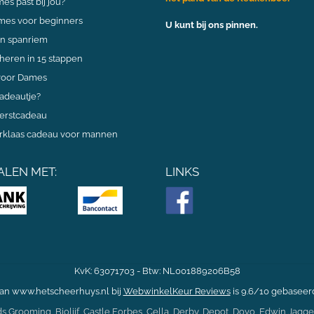
s past bij jou?
mes voor beginners
U kunt bij ons pinnen.
n spanriem
cheren in 15 stappen
voor Dames
cadeautje?
kerstcadeau
terklaas cadeau voor mannen
ALEN MET:
LINKS
KvK: 63071703 - Btw: NL001889206B58
an www.hetscheerhuys.nl bij
WebwinkelKeur Reviews
is 9.6/10 gebaseer
ds Grooming
,
Biolijf
,
Castle Forbes
,
Cella
,
Derby
,
Depot
,
Dovo
,
Edwin Jagge