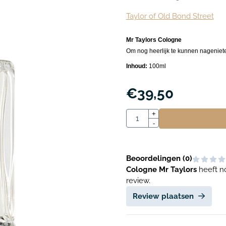
Taylor of Old Bond Street
Mr Taylors Cologne
Om nog heerlijk te kunnen nageniete
Inhoud:
100ml
€
39,50
Aantal
+
-
Beoordelingen (
0
)
Cologne Mr Taylors
heeft n
review.
Review plaatsen