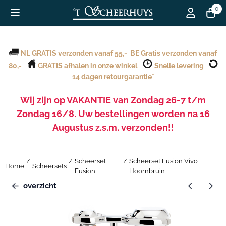
Cookievoorkeuren zijn beschikbaar. Kies instellingen of sta alle c
0
..
NL GRATIS verzonden vanaf 55,- BE Gratis verzonden vanaf
80,-
GRATIS afhalen in onze winkel
Snelle levering
14 dagen retourgarantie*
Wij zijn op VAKANTIE van Zondag 26-7 t/m
Zondag 16/8. Uw bestellingen worden na 16
Augustus z.s.m. verzonden!!
.20252de kerstdag
.
/
/
Scheerset
/
Scheerset Fusion Vivo
Home
Scheersets
Fusion
Hoornbruin
overzicht