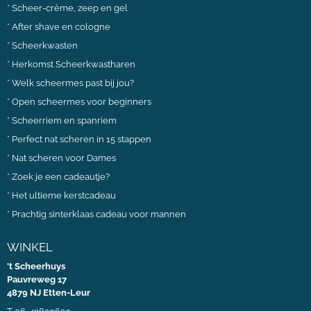
*
Scheer-crème, zeep en gel
*
After shave en cologne
*
Scheerkwasten
*
Herkomst Scheerkwastharen
*
Welk scheermes past bij jou?
*
Open scheermes voor beginners
*
Scheerriem en spanriem
*
Perfect nat scheren in 15 stappen
*
Nat scheren voor Dames
*
Zoek je een cadeautje?
*
Het ultieme kerstcadeau
*
Prachtig sinterklaas cadeau voor mannen
WINKEL
't Scheerhuys
Pauvreweg 17
4879 NJ Etten-Leur