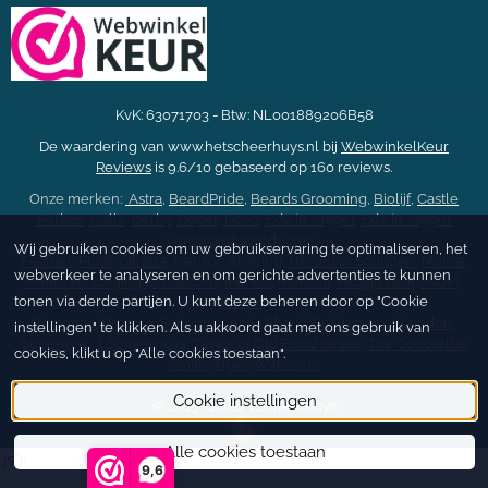
KvK: 63071703 - Btw: NL001889206B58
De waardering van www.hetscheerhuys.nl bij
WebwinkelKeur
Reviews
is 9.6/10 gebaseerd op 160 reviews.
Onze merken:
Astra
,
BeardPride
,
Beards Grooming
,
Biolijf
,
Castle
Forbes
,
Cella
,
Derby
,
Depot
,
Dovo
,
Edwin Jagger
,
Edwin Jagger
verzorgingsproducten
,
Wij gebruiken cookies om uw gebruikservaring te optimaliseren, het
Feather
,
Floïd
,
Gillette
, Henson Shaving,
Herold of Solingen
,
Mühle
,
webverkeer te analyseren en om gerichte advertenties te kunnen
Mühle verzorgingsproducten
,
Merkur
,
Mondial
,
Musgo Real
,
NOM
,
tonen via derde partijen. U kunt deze beheren door op "Cookie
Parker
,
Personna
,
Proraso
,
Scheermonnik
,
Shark
,
Sint James of London
,
instellingen" te klikken. Als u akkoord gaat met ons gebruik van
Supermax
,
't Scheerhuys
,
Taylor of Old Bond Street
,
The Goodfellas
cookies, klikt u op "Alle cookies toestaan".
Smile
,
Tiger
,
Wilkinson
Cookie instellingen
© 2015 - 2026 't Scheerhuys
Alle cookies toestaan
.js");
9,6