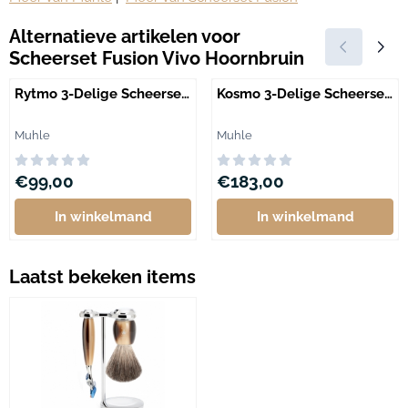
Alternatieve artikelen voor
Scheerset Fusion Vivo Hoornbruin
Rytmo 3-Delige Scheerset
Kosmo 3-Delige Scheerset
Essenhout Fusion
Fusion Moeraseik
Merk:
Merk:
Muhle
Muhle
Prijs: 99,00
Prijs: 183,00
€99,00
€183,00
In winkelmand
In winkelmand
Laatst bekeken items