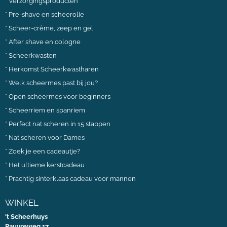
*
Verzorgingsproducten
*
Pre-shave en scheerolie
*
Scheer-crème, zeep en gel
*
After shave en cologne
*
Scheerkwasten
*
Herkomst Scheerkwastharen
*
Welk scheermes past bij jou?
*
Open scheermes voor beginners
*
Scheerriem en spanriem
*
Perfect nat scheren in 15 stappen
*
Nat scheren voor Dames
*
Zoek je een cadeautje?
*
Het ultieme kerstcadeau
*
Prachtig sinterklaas cadeau voor mannen
WINKEL
't Scheerhuys
Pauvreweg 17