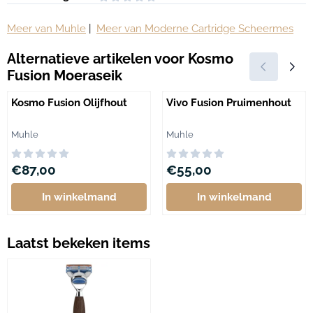
Meer van Muhle
|
Meer van Moderne Cartridge Scheermes
Alternatieve artikelen voor
Kosmo
Fusion Moeraseik
Kosmo Fusion Olijfhout
Vivo Fusion Pruimenhout
Merk:
Merk:
Muhle
Muhle
Prijs: 87,00
Prijs: 55,00
€87,00
€55,00
In winkelmand
In winkelmand
Laatst bekeken items