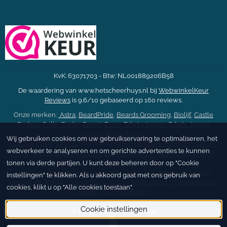
KvK: 63071703 - Btw: NL001889206B58
De waardering van www.hetscheerhuys.nl bij
WebwinkelKeur
Reviews
is 9.6/10 gebaseerd op 160 reviews.
Onze merken:
Astra
,
BeardPride
,
Beards Grooming
,
Biolijf
,
Castle
Forbes
,
Cella
,
Derby
,
Depot
,
Dovo
,
Edwin Jagger
,
Edwin Jagger
verzorgingsproducten
,
Wij gebruiken cookies om uw gebruikservaring te optimaliseren, het
Feather
,
Floïd
,
Gillette
, Henson Shaving,
Herold of Solingen
,
Mühle
,
webverkeer te analyseren en om gerichte advertenties te kunnen
Mühle verzorgingsproducten
,
Merkur
,
Mondial
,
Musgo Real
,
NOM
,
Parker
,
tonen via derde partijen. U kunt deze beheren door op "Cookie
Personna
,
Proraso
,
Scheermonnik
,
Shark
,
Sint James of London
,
instellingen" te klikken. Als u akkoord gaat met ons gebruik van
Supermax
,
't Scheerhuys
,
Taylor of Old Bond Street
,
The Goodfellas
cookies, klikt u op "Alle cookies toestaan".
Smile
,
Tiger
,
Wilkinson
Cookie instellingen
© 2015 - 2026 't Scheerhuys