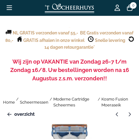
Cookievoorkeuren zijn beschikbaar. Kies instellingen of sta alle c
0
..
NL GRATIS verzonden vanaf 55,- BE Gratis verzonden vanaf
80,-
GRATIS afhalen in onze winkel
Snelle levering
14 dagen retourgarantie*
Wij zijn op VAKANTIE van Zondag 26-7 t/m
Zondag 16/8. Uw bestellingen worden na 16
Augustus z.s.m. verzonden!!
.20252de kerstdag
.
/
/
Moderne Cartridge
/
Kosmo Fusion
Home
Scheermessen
Scheermes
Moeraseik
overzicht